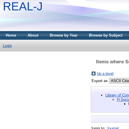
REAL-J
Home
About
Browse by Year
Browse by Subject
Login
Items where S
Up a level
Export as
Library of Co
H Soci
Jump to:
Journal