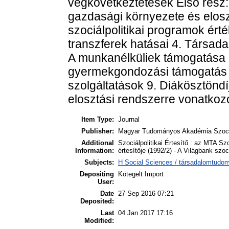
végkövetkeztetések Első rész: 
gazdasági környezete és elosz
szociálpolitikai programok érté
transzferek hatásai 4. Társada
A munkanélküliek támogatása 
gyermekgondozási támogatás 8.
szolgáltatások 9. Diákösztöndíj
elosztási rendszerre vonatkoz
Item Type:
Journal
Publisher:
Magyar Tudományos Akadémia Szocio
Additional
Szociálpolitikai Értesítő : az MTA Sz
Information:
értesítője (1992/2) - A Világbank szoc
Subjects:
H Social Sciences / társadalomtudo
Depositing
Kötegelt Import
User:
Date
27 Sep 2016 07:21
Deposited:
Last
04 Jan 2017 17:16
Modified: