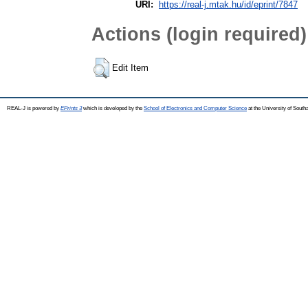
URI:
https://real-j.mtak.hu/id/eprint/7847
Actions (login required)
Edit Item
REAL-J is powered by
EPrints 3
which is developed by the
School of Electronics and Computer Science
at the University of Sout