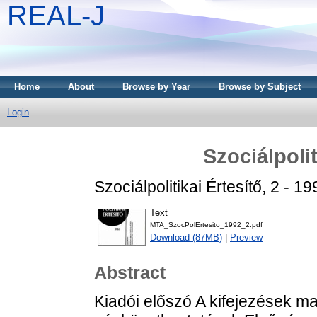
REAL-J
Home
About
Browse by Year
Browse by Subject
Login
Szociálpolit
Szociálpolitikai Értesítő, 2 - 
Text
MTA_SzocPolErtesito_1992_2.pdf
Download (87MB)
|
Preview
Abstract
Kiadói előszó A kifejezések m