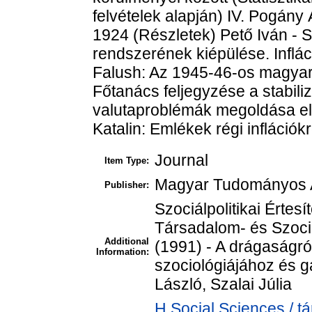
felvételek alapján) IV. Pogány
1924 (Részletek) Pető Iván - 
rendszerének kiépülése. Inflác
Falush: Az 1945-46-os magyar 
Főtanács feljegyzése a stabili
valutaproblémák megoldása e
Katalin: Emlékek régi inflációkr
Journal
Item Type:
Magyar Tudományos Ak
Publisher:
Szociálpolitikai Értesí
Társadalom- és Szociá
Additional
(1991) - A drágaságról 
Information:
szociológiájához és g
László, Szalai Júlia
H Social Sciences / 