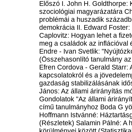
Előszó I. John H. Goldthorpe: K
szociológiai magyarázatára Char
problémái a huszadik századba
demokrácia II. Edward Foster: 
Caplovitz: Hogyan lehet a fize
meg a családok az inflációval 
Endre - Ivan Svetlik: "Nyújtóz
(Összehasonlító tanulmány az 
Efren Cordova - Gerald Starr: 
kapcsolatokról és a jövedelempol
gazdaság stabilizálásának idő
János: Az állami árirányítás m
Gondolatok "Az állami árirány
című tanulmányhoz Boda G yörg
Hoffmann Istvánné: Háztartá
(Részletek) Salamin Pálné: A 
körülményei között (Statisztika