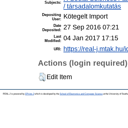
Subjects:
/ társadalomkutatás
Depositing
Kötegelt Import
User:
Date
27 Sep 2016 07:21
Deposited:
Last
04 Jan 2017 17:15
Modified:
https://real-j.mtak.hu/
URI:
Actions (login required)
Edit Item
REAL-J is powered by
EPrints 3
which is developed by the
School of Electronics and Computer Science
at the University of Sout