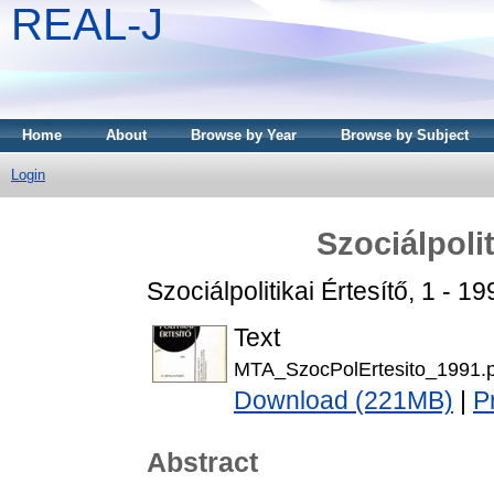
REAL-J
Home
About
Browse by Year
Browse by Subject
Login
Szociálpolit
Szociálpolitikai Értesítő, 1 - 
Text
MTA_SzocPolErtesito_1991.p
Download (221MB)
|
P
Abstract