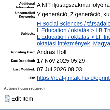
Additional
A NIT ifjúságszakmai folyóira
Information:
Uncontrolled
Y generáció, Z generáció, ku
Keywords:
H Social Sciences / társada
L Education / oktatás > LB T
Subjects:
L Education / oktatás > LF Ind
oktatási intézmények, Magy
Andras Holl
Depositing User:
17 Nov 2025 05:29
Date Deposited:
07 Jul 2026 08:03
Last Modified:
https://real-j.mtak.hu/id/epri
URI:
Actions (login required)
Edit Item