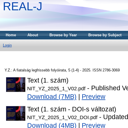
REAL-J
Home
About
Browse by Year
Browse by Subject
Login
Y.Z.: A fiatalság legfrissebb folyóirata, 5 (1-4) - 2025. ISSN 2786-3069
Text (1. szám)
- Published V
NIT_YZ_2025_1_V02.pdf
Download (7MB)
|
Preview
Text (1. szám - DOI-s változat)
- Updated
NIT_YZ_2025_1_V02_DOI.pdf
Download (4MB)
|
Preview