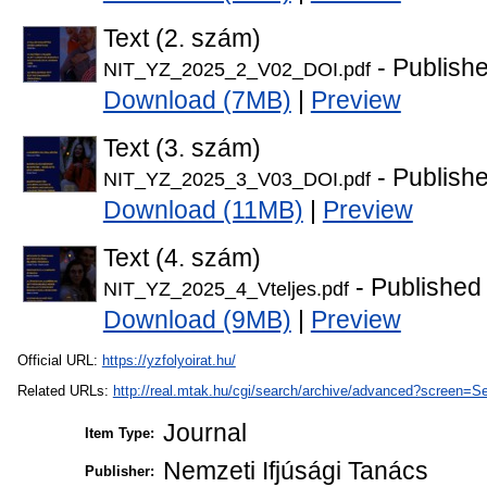
Text (2. szám)
- Publish
NIT_YZ_2025_2_V02_DOI.pdf
Download (7MB)
|
Preview
Text (3. szám)
- Publish
NIT_YZ_2025_3_V03_DOI.pdf
Download (11MB)
|
Preview
Text (4. szám)
- Published
NIT_YZ_2025_4_Vteljes.pdf
Download (9MB)
|
Preview
Official URL:
https://yzfolyoirat.hu/
Related URLs:
http://real.mtak.hu/cgi/search/archive/advanced?scr
Journal
Item Type:
Nemzeti Ifjúsági Tanács
Publisher: