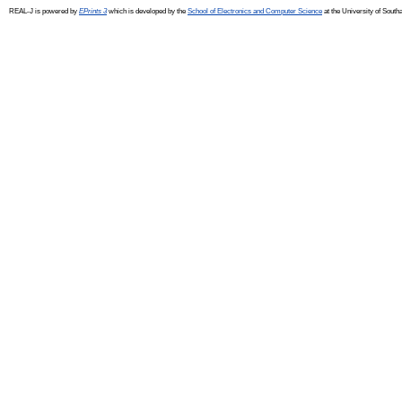
REAL-J is powered by
EPrints 3
which is developed by the
School of Electronics and Computer Science
at the University of Sout