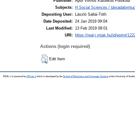
Publisher:
Apor Vilmos Katolikus Főiskola
Subjects:
H Social Sciences / társadalomt
Depositing User:
László Sallai-Tóth
Date Deposited:
24 Jan 2019 09:04
Last Modified:
13 Feb 2019 09:01
URI:
https://real-j.mtak.hu/id/eprint/122
Actions (login required)
Edit Item
REAL-J is powered by
EPrints 3
which is developed by the
School of Electronics and Computer Science
at the University of Sout