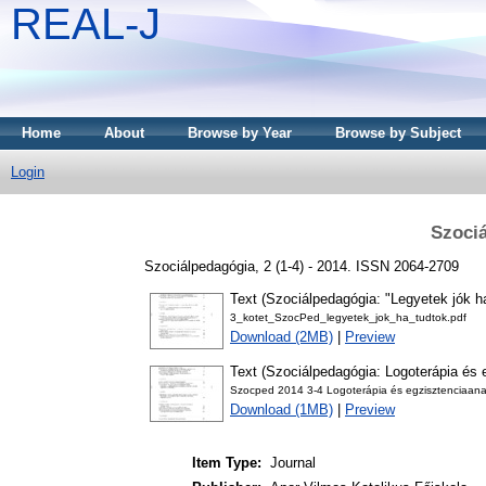
REAL-J
Home
About
Browse by Year
Browse by Subject
Login
Szociá
Szociálpedagógia, 2 (1-4) - 2014. ISSN 2064-2709
Text (Szociálpedagógia: "Legyetek jók ha
3_kotet_SzocPed_legyetek_jok_ha_tudtok.pdf
Download (2MB)
|
Preview
Text (Szociálpedagógia: Logoterápia és e
Szocped 2014 3-4 Logoterápia és egzisztenciaanal
Download (1MB)
|
Preview
Item Type:
Journal