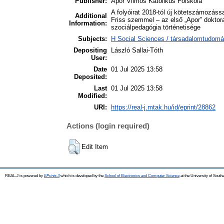
Publisher:
Apor Vilmos Katolikus Főiskola
A folyóirat 2018-tól új kötetszámozáss
Additional
Friss szemmel – az első „Apor” doktor
Information:
szociálpedagógia történetisége
Subjects:
H Social Sciences / társadalomtudomá
Depositing
László Sallai-Tóth
User:
Date
01 Jul 2025 13:58
Deposited:
Last
01 Jul 2025 13:58
Modified:
URI:
https://real-j.mtak.hu/id/eprint/28862
Actions (login required)
Edit Item
REAL-J is powered by
EPrints 3
which is developed by the
School of Electronics and Computer Science
at the University of Sout