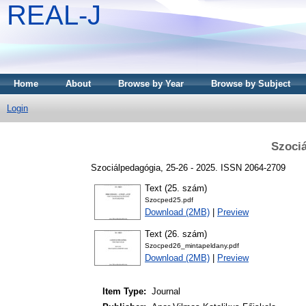
REAL-J
Home
About
Browse by Year
Browse by Subject
Login
Szociá
Szociálpedagógia, 25-26 - 2025. ISSN 2064-2709
Text (25. szám)
Szocped25.pdf
Download (2MB)
|
Preview
Text (26. szám)
Szocped26_mintapeldany.pdf
Download (2MB)
|
Preview
Item Type:
Journal