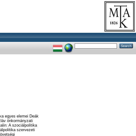
tika egyes elemei Deák
szláv önkormányzati
in: A szociálpolitika
lpolitika szervezeti
zövetségi