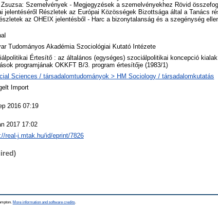
 Zsuzsa: Szemelvények - Megjegyzések a szemelvényekhez Rövid összefogl
 jelentéséről Részletek az Európai Közösségek Bizottsága által a Tanács ré
észletek az OHEIX jelentésből - Harc a bizonytalanság és a szegénység elle
al
ar Tudományos Akadémia Szociológiai Kutató Intézete
álpolitikai Értesítő : az általános (egységes) szociálpolitikai koncepció kialak
tások programjának OKKFT B/3. program értesítője (1983/1)
cial Sciences / társadalomtudományok > HM Sociology / társadalomkutatás
elt Import
ep 2016 07:19
an 2017 17:02
://real-j.mtak.hu/id/eprint/7826
ired)
hampton.
More information and software credits
.