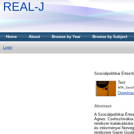
REAL-J
Home
About
Browse by Year
Browse by Subject
Login
Szociálpolitikai Értesít
Text
MTA_SzocPo
Downloa
Abstract
A Szociálpolitikai Ért
Ágnes: Csehszlovákia s
rendszer kialakulására
és intézményei Norvégi
rendszere Gayer Gyulán