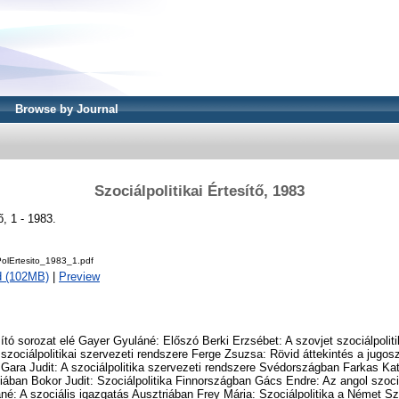
Browse by Journal
Szociálpolitikai Értesítő, 1983
ő, 1 - 1983.
lErtesito_1983_1.pdf
d (102MB)
|
Preview
esító sorozat elé Gayer Gyuláné: Előszó Berki Erzsébet: A szovjet szociálpoli
zociálpolitikai szervezeti rendszere Ferge Zsuzsa: Rövid áttekintés a jugo
 Gara Judit: A szociálpolitika szervezeti rendszere Svédországban Farkas Katal
ában Bokor Judit: Szociálpolitika Finnországban Gács Endre: Az angol szociá
é: A szociális igazgatás Ausztriában Frey Mária: Szociálpolitika a Német S