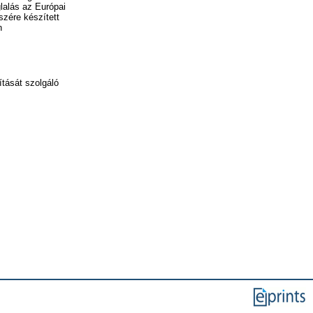
alás az Európai
szére készített
n
ítását szolgáló