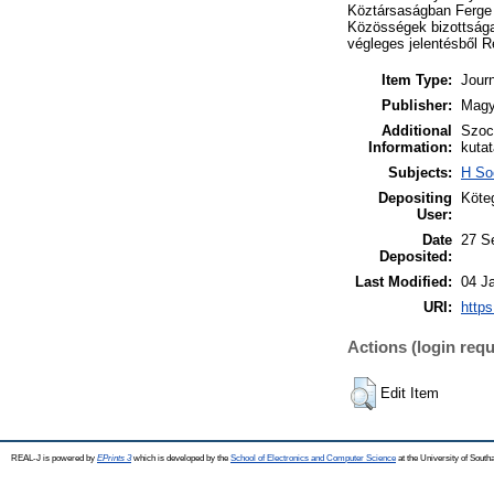
Köztársaságban Ferge
Közösségek bizottságai
végleges jelentésből R
Item Type:
Journ
Publisher:
Magy
Additional
Szoci
Information:
kuta
Subjects:
H So
Depositing
Köteg
User:
Date
27 S
Deposited:
Last Modified:
04 J
URI:
https
Actions (login requ
Edit Item
REAL-J is powered by
EPrints 3
which is developed by the
School of Electronics and Computer Science
at the University of Sout