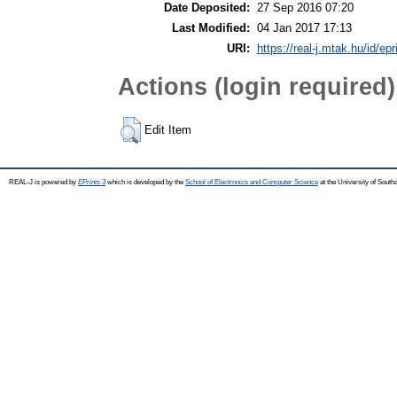
Date Deposited:
27 Sep 2016 07:20
Last Modified:
04 Jan 2017 17:13
URI:
https://real-j.mtak.hu/id/ep
Actions (login required)
Edit Item
REAL-J is powered by
EPrints 3
which is developed by the
School of Electronics and Computer Science
at the University of Sout