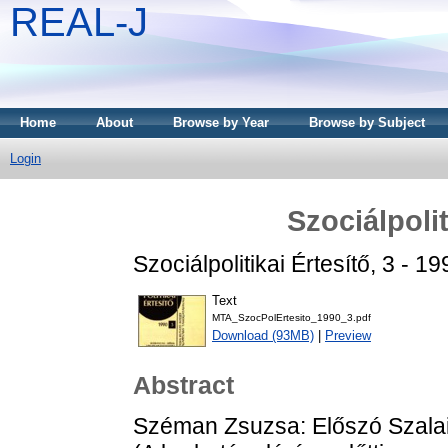
REAL-J
Home
About
Browse by Year
Browse by Subject
Login
Szociálpolit
Szociálpolitikai Értesítő, 3 - 
Text
MTA_SzocPolErtesito_1990_3.pdf
Download (93MB)
|
Preview
Abstract
Széman Zsuzsa: Előszó Szalai 