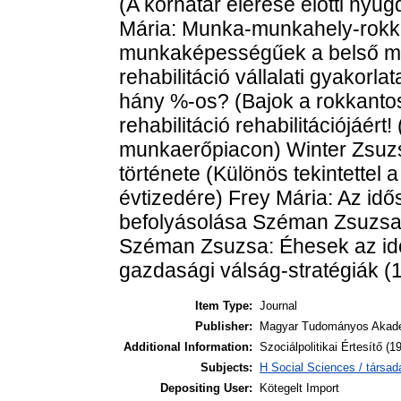
(A korhatár elérése előtti nyug
Mária: Munka-munkahely-rokka
munkaképességűek a belső mu
rehabilitáció vállalati gyakorl
hány %-os? (Bajok a rokkantos
rehabilitáció rehabilitációjáér
munkaerőpiacon) Winter Zsuzsa
története (Különös tekintettel
évtizedére) Frey Mária: Az id
befolyásolása Széman Zsuzsa
Széman Zsuzsa: Éhesek az id
gazdasági válság-stratégiák 
Item Type:
Journal
Publisher:
Magyar Tudományos Akadém
Additional Information:
Szociálpolitikai Értesítő (
Subjects:
H Social Sciences / társa
Depositing User:
Kötegelt Import