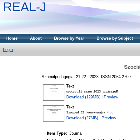
REAL-J
Home
About
Browse by Year
Browse by Subject
Login
Szociá
Szociálpedagógia, 21-22 - 2023. ISSN 2064-2709
Text
szocped21_szam_2023_tavasz.pdf
Download (129MB)
|
Preview
Text
Szocped_22_korrektúrajav_4.pdf
Download (27MB)
|
Preview
Item Type:
Journal