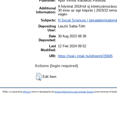
Publisher:
Apor Vilmos Katolikus Főiskola
A folyóirat 2018-tól új kötetszámozáss
Additional
30 éves az egri képzés | 2023/22 te
Information:
végén
Subjects:
H Social Sciences / társadalomtudomá
Depositing
László Sallai-Tóth
User:
Date
30 Aug 2023 08:38
Deposited:
Last
12 Feb 2024 09:52
Modified:
URI:
https://real-j.mtak.hu/id/eprint/25845
Actions (login required)
Edit Item
REAL-J is powered by
EPrints 3
which is developed by the
School of Electronics and Computer Science
at the University of Sout