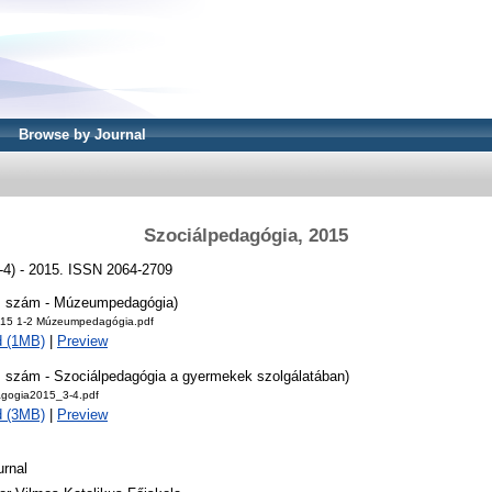
Browse by Journal
Szociálpedagógia, 2015
-4) - 2015. ISSN 2064-2709
2. szám - Múzeumpedagógia)
15 1-2 Múzeumpedagógia.pdf
d (1MB)
|
Preview
4. szám - Szociálpedagógia a gyermekek szolgálatában)
agogia2015_3-4.pdf
d (3MB)
|
Preview
urnal