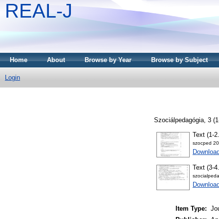
REAL-J
Home
About
Browse by Year
Browse by Subject
Login
Szociálpedagógia, 3 (1
Text (1-
szocped 20
Downloa
Text (3-
szocialped
Downloa
Item Type:
Jo