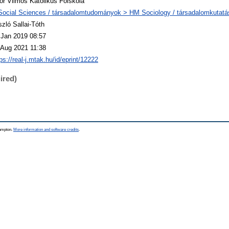
or Vilmos Katolikus Főiskola
Social Sciences / társadalomtudományok > HM Sociology / társadalomkutatá
szló Sallai-Tóth
 Jan 2019 08:57
 Aug 2021 11:38
ps://real-j.mtak.hu/id/eprint/12222
ired)
hampton.
More information and software credits
.