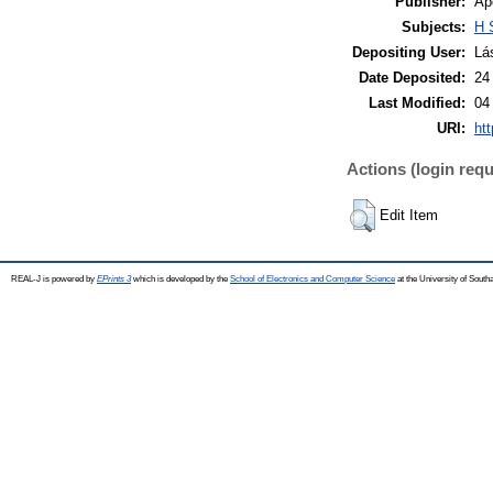
Publisher:
Ap
Subjects:
H 
Depositing User:
Lá
Date Deposited:
24
Last Modified:
04
URI:
htt
Actions (login requ
Edit Item
REAL-J is powered by
EPrints 3
which is developed by the
School of Electronics and Computer Science
at the University of Sout