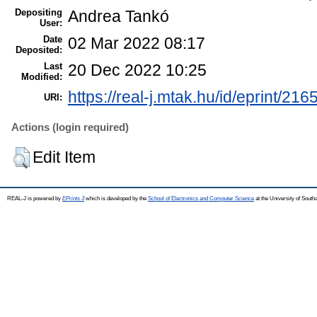
Depositing
Andrea Tankó
User:
Date
02 Mar 2022 08:17
Deposited:
Last
20 Dec 2022 10:25
Modified:
https://real-j.mtak.hu/id/eprint/216
URI:
Actions (login required)
Edit Item
REAL-J is powered by
EPrints 3
which is developed by the
School of Electronics and Computer Science
at the University of Sout