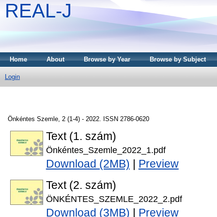
REAL-J
Home
About
Browse by Year
Browse by Subject
Login
Önkéntes Szemle, 2 (1-4) - 2022. ISSN 2786-0620
Text (1. szám)
Önkéntes_Szemle_2022_1.pdf
Download (2MB)
|
Preview
Text (2. szám)
ÖNKÉNTES_SZEMLE_2022_2.pdf
Download (3MB)
|
Preview