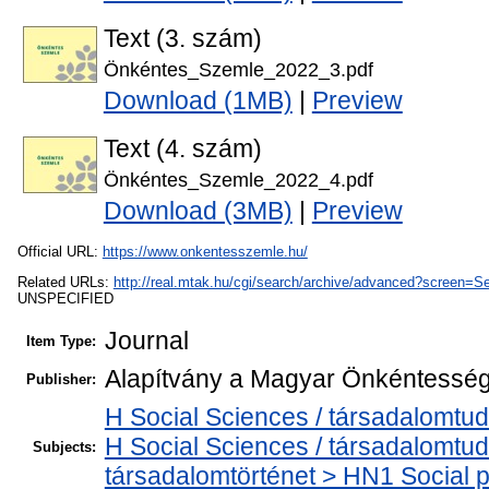
Text (3. szám)
Önkéntes_Szemle_2022_3.pdf
Download (1MB)
|
Preview
Text (4. szám)
Önkéntes_Szemle_2022_4.pdf
Download (3MB)
|
Preview
Official URL:
https://www.onkentesszemle.hu/
Related URLs:
http://real.mtak.hu/cgi/search/archive/advanced?scre
UNSPECIFIED
Journal
Item Type:
Alapítvány a Magyar Önkéntesség 
Publisher:
H Social Sciences / társadalomtu
H Social Sciences / társadalomtud
Subjects:
társadalomtörténet > HN1 Social p