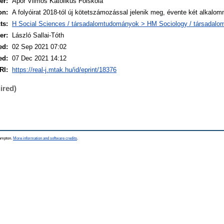
er:
Apor Vilmos Katolikus Főiskola
on:
A folyóirat 2018-tól új kötetszámozással jelenik meg, évente két alkalom
ts:
H Social Sciences / társadalomtudományok > HM Sociology / társadalo
er:
László Sallai-Tóth
ed:
02 Sep 2021 07:02
ed:
07 Dec 2021 14:12
RI:
https://real-j.mtak.hu/id/eprint/18376
ired)
hampton.
More information and software credits
.