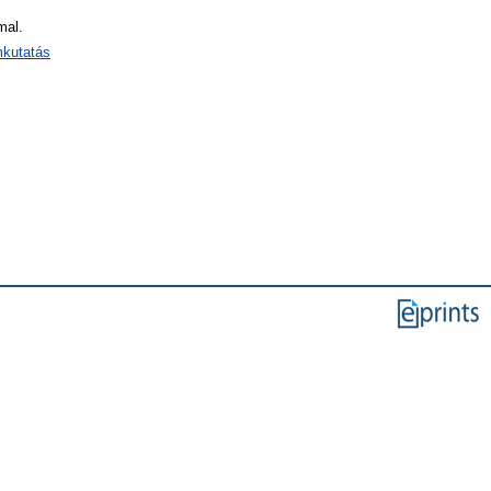
mal.
mkutatás