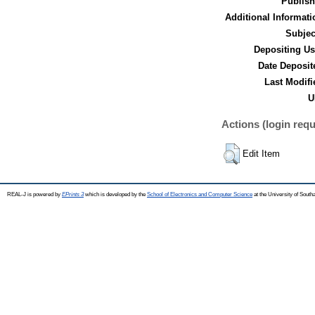
Publish
Additional Informati
Subjec
Depositing Us
Date Deposit
Last Modifi
U
Actions (login requ
Edit Item
REAL-J is powered by
EPrints 3
which is developed by the
School of Electronics and Computer Science
at the University of Sout