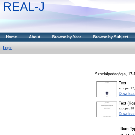
REAL-J
Home
About
Browse by Year
Browse by Subject
Login
Szociálpedagógia, 17-
Text
szocped17_
Downloa
Text (Köz
szocped18
Downloa
Item Ty