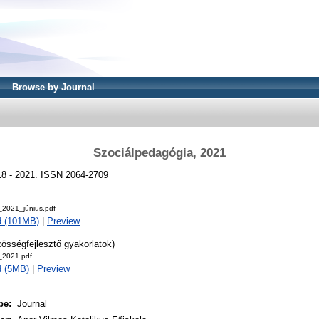
Browse by Journal
Szociálpedagógia, 2021
18 - 2021. ISSN 2064-2709
2021_június.pdf
d (101MB)
|
Preview
össégfejlesztő gyakorlatok)
_2021.pdf
d (5MB)
|
Preview
pe:
Journal