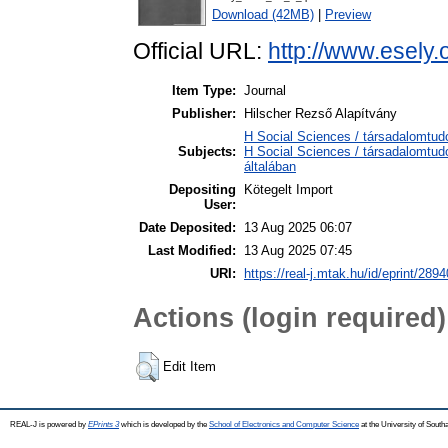
Download (42MB)
|
Preview
Official URL:
http://www.esely.
Item Type:
Journal
Publisher:
Hilscher Rezső Alapítvány
H Social Sciences / társadalomtu
Subjects:
H Social Sciences / társadalomtu
általában
Depositing
Kötegelt Import
User:
Date Deposited:
13 Aug 2025 06:07
Last Modified:
13 Aug 2025 07:45
URI:
https://real-j.mtak.hu/id/eprint/2894
Actions (login required)
Edit Item
REAL-J is powered by
EPrints 3
which is developed by the
School of Electronics and Computer Science
at the University of Sout