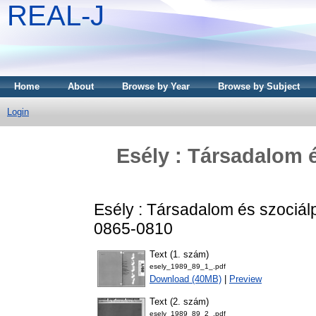
REAL-J
Home
About
Browse by Year
Browse by Subject
Login
Esély : Társadalom és
Esély : Társadalom és szociálpol
0865-0810
Text (1. szám)
esely_1989_89_1_.pdf
Download (40MB)
|
Preview
Text (2. szám)
esely_1989_89_2_.pdf