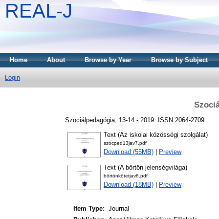
REAL-J
Home
About
Browse by Year
Browse by Subject
Login
Szociá
Szociálpedagógia, 13-14 - 2019. ISSN 2064-2709
Text (Az iskolai közösségi szolgálat)
szocped13jav7.pdf
Download (55MB)
|
Preview
Text (A börtön jelenségvilága)
börtönkötetjav8.pdf
Download (18MB)
|
Preview
Item Type:
Journal