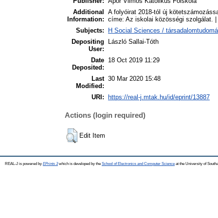
Publisher:
Apor Vilmos Katolikus Főiskola
Additional
A folyóirat 2018-tól új kötetszámozás
Information:
címe: Az iskolai közösségi szolgálat. 
Subjects:
H Social Sciences / társadalomtudomá
Depositing
László Sallai-Tóth
User:
Date
18 Oct 2019 11:29
Deposited:
Last
30 Mar 2020 15:48
Modified:
URI:
https://real-j.mtak.hu/id/eprint/13887
Actions (login required)
Edit Item
REAL-J is powered by
EPrints 3
which is developed by the
School of Electronics and Computer Science
at the University of Sout