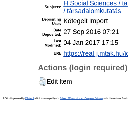
H Social Sciences / 
Subjects:
/ társadalomkutatás
Depositing
Kötegelt Import
User:
Date
27 Sep 2016 07:21
Deposited:
Last
04 Jan 2017 17:15
Modified:
https://real-j.mtak.hu/
URI:
Actions (login required)
Edit Item
REAL-J is powered by
EPrints 3
which is developed by the
School of Electronics and Computer Science
at the University of Sout