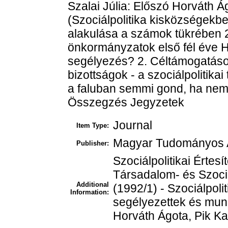
Szalai Júlia: Előszó Horváth Á
(Szociálpolitika kisközségekb
alakulása a számok tükrében 2
önkormányzatok első fél éve H
segélyezés? 2. Céltámogatások
bizottságok - a szociálpolitika
a faluban semmi gond, ha nem 
Összegzés Jegyzetek
Journal
Item Type:
Magyar Tudományos Ak
Publisher:
Szociálpolitikai Értesí
Társadalom- és Szociá
Additional
(1992/1) - Szociálpolit
Information:
segélyezettek és mun
Horváth Ágota, Pik Kat