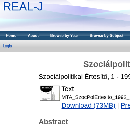
REAL-J
Home
About
Browse by Year
Browse by Subject
Login
Szociálpolit
Szociálpolitikai Értesítő, 1 - 
Text
MTA_SzocPolErtesito_1992_
Download (73MB)
|
Pr
Abstract