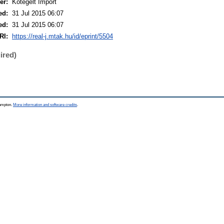
er:
Kötegelt Import
ed:
31 Jul 2015 06:07
ed:
31 Jul 2015 06:07
RI:
https://real-j.mtak.hu/id/eprint/5504
ired)
hampton.
More information and software credits
.