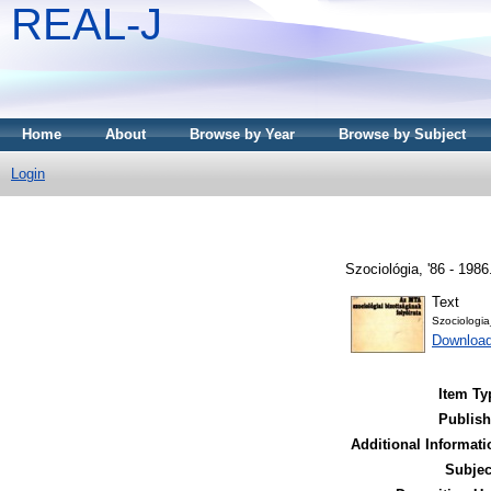
REAL-J
Home
About
Browse by Year
Browse by Subject
Login
Szociológia, '86 - 198
Text
Szociologi
Downloa
Item Ty
Publish
Additional Informati
Subjec