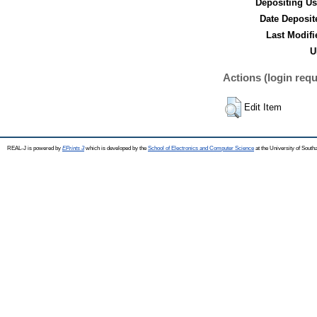
Depositing Us
Date Deposit
Last Modifi
U
Actions (login requ
Edit Item
REAL-J is powered by
EPrints 3
which is developed by the
School of Electronics and Computer Science
at the University of Sout