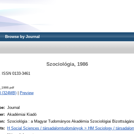
Browse by Journal
Szociológia, 1986
6. ISSN 0133-3461
a_1986.pdf
d (324MB)
|
Preview
pe:
Journal
er:
Akadémiai Kiadó
on:
Szociológia : a Magyar Tudományos Akadémia Szociológiai Bizottságának
ts:
H Social Sciences / társadalomtudományok > HM Sociology / társadalo