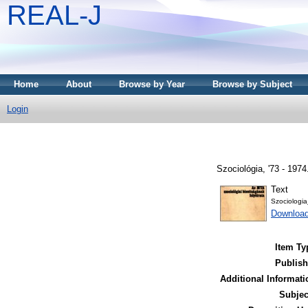
REAL-J
Home
About
Browse by Year
Browse by Subject
Login
Szociológia, '73 - 1974
Text
Szociologi
Downloa
Item Ty
Publish
Additional Informati
Subjec