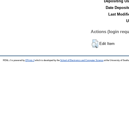
Depositing Us
Date Deposit
Last Modifi
U
Actions (login requ
Edit Item
REAL-J is powered by
EPrints 3
which is developed by the
School of Electronics and Computer Science
at the University of Sout