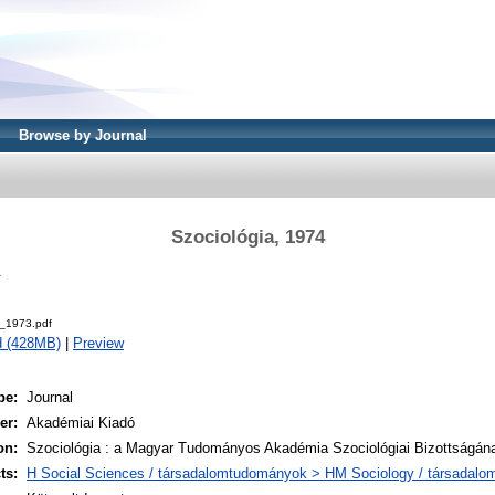
Browse by Journal
Szociológia, 1974
.
a_1973.pdf
d (428MB)
|
Preview
pe:
Journal
er:
Akadémiai Kiadó
on:
Szociológia : a Magyar Tudományos Akadémia Szociológiai Bizottságának
ts:
H Social Sciences / társadalomtudományok > HM Sociology / társadalo