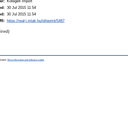
er:
Kötegelt Import
ed:
30 Jul 2015 11:54
ed:
30 Jul 2015 11:54
RI:
https://real-j.mtak.hu/id/eprint/5487
ired)
hampton.
More information and software credits
.