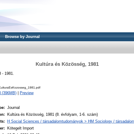
Browse by Journal
Kultúra és Közösség, 1981
 - 1981.
ulturaEsKozosseg_1981.pdf
d (396MB)
|
Preview
pe:
Journal
on:
Kultúra és Közösség, 1981 (8. évfolyam, 1-6. szám)
ts:
H Social Sciences / társadalomtudományok > HM Sociology / társadalo
er:
Kötegelt Import