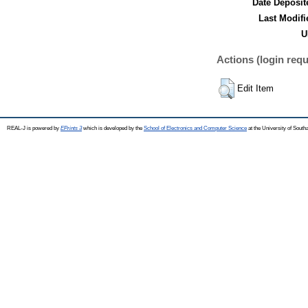
Date Deposit
Last Modifi
U
Actions (login requ
Edit Item
REAL-J is powered by
EPrints 3
which is developed by the
School of Electronics and Computer Science
at the University of Sout