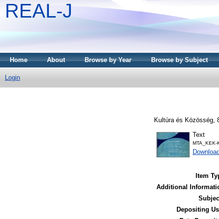
REAL-J
Home
About
Browse by Year
Browse by Subject
Login
Kultúra és Közösség, 8
Text
MTA_KEK-K
Downloa
Item Ty
Additional Informati
Subjec
Depositing Us