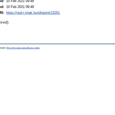
ed:
10 Feb 2021 09:48
ed:
10 Feb 2021 09:48
RI:
https://real-j.mtak.hu/id/eprint/15251
ired)
hampton.
More information and software credits
.