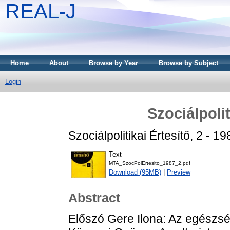
REAL-J
Home
About
Browse by Year
Browse by Subject
Login
Szociálpolit
Szociálpolitikai Értesítő, 2 - 
Text
MTA_SzocPolErtesito_1987_2.pdf
Download (95MB)
|
Preview
Abstract
Előszó Gere Ilona: Az egészs