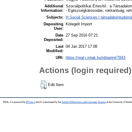
Additional
Szociálpolitikai Értesítő : a Társadalo
Information:
- Egészségkárosodás, rokkantság, rehab
Subjects:
H Social Sciences / társadalomtudom
Depositing
Kötegelt Import
User:
Date
27 Sep 2016 07:21
Deposited:
Last
04 Jan 2017 17:08
Modified:
URI:
https://real-j.mtak.hu/id/eprint/7843
Actions (login required)
Edit Item
REAL-J is powered by
EPrints 3
which is developed by the
School of Electronics and Computer Science
at the University of Sout