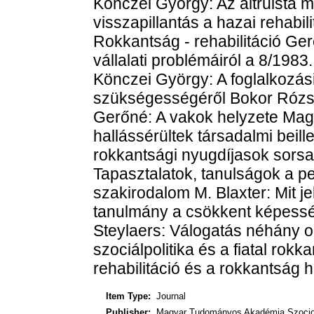
Könczei György: Az altruista 
visszapillantás a hazai rehabil
Rokkantság - rehabilitáció Gere
vállalati problémáiról a 8/198
Könczei György: A foglalkozási
szükségességéről Bokor Rózs
Gerőné: A vakok helyzete Magy
hallássérültek társadalmi beil
rokkantsági nyugdíjasok sors
Tapasztalatok, tanulságok a pe
szakirodalom M. Blaxter: Mit j
tanulmány a csökkent képesség
Steylaers: Válogatás néhány or
szociálpolitika és a fiatal rokk
rehabilitáció és a rokkantság 
Item Type:
Journal
Publisher:
Magyar Tudományos Akadémia Szocioló