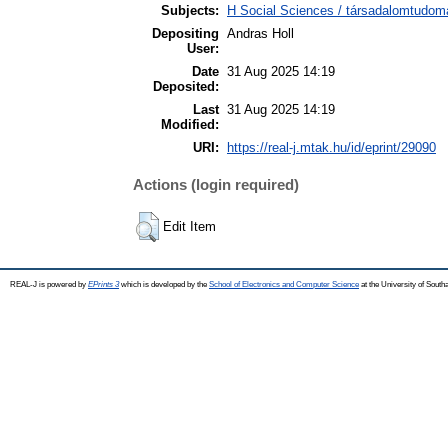
Subjects:
H Social Sciences / társadalomtudom
Depositing
Andras Holl
User:
Date
31 Aug 2025 14:19
Deposited:
Last
31 Aug 2025 14:19
Modified:
URI:
https://real-j.mtak.hu/id/eprint/29090
Actions (login required)
Edit Item
REAL-J is powered by
EPrints 3
which is developed by the
School of Electronics and Computer Science
at the University of Sout