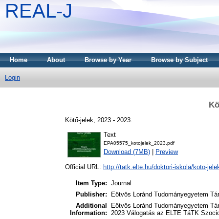
REAL-J
Home
About
Browse by Year
Browse by Subject
Login
Kö
Kötő-jelek, 2023 - 2023.
Text
EPA05575_kotojelek_2023.pdf
Download (7MB)
|
Preview
Official URL:
http://tatk.elte.hu/doktori-iskola/koto-jele
Item Type:
Journal
Publisher:
Eötvös Loránd Tudományegyetem Társ
Additional
Eötvös Loránd Tudományegyetem Társ
Information:
2023 Válogatás az ELTE TáTK Szociol