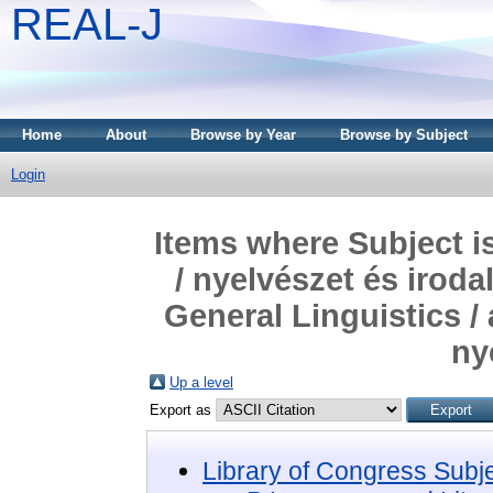
REAL-J
Home
About
Browse by Year
Browse by Subject
Login
Items where Subject i
/ nyelvészet és irod
General Linguistics / 
ny
Up a level
Export as
Library of Congress Subj