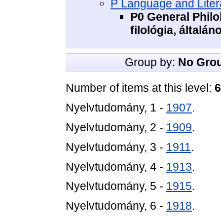
P Language and Litera
P0 General Philol
filológia, általá
Group by:
No Gro
Number of items at this level:
6
Nyelvtudomány, 1 -
1907
.
Nyelvtudomány, 2 -
1909
.
Nyelvtudomány, 3 -
1911
.
Nyelvtudomány, 4 -
1913
.
Nyelvtudomány, 5 -
1915
.
Nyelvtudomány, 6 -
1918
.