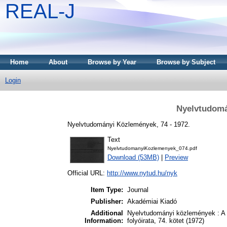
REAL-J
Home
About
Browse by Year
Browse by Subject
Login
Nyelvtudomá
Nyelvtudományi Közlemények, 74 - 1972.
Text
NyelvtudomanyiKozlemenyek_074.pdf
Download (53MB)
|
Preview
Official URL:
http://www.nytud.hu/nyk
Item Type:
Journal
Publisher:
Akadémiai Kiadó
Additional
Nyelvtudományi közlemények : A
Information:
folyóirata, 74. kötet (1972)