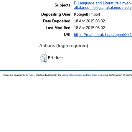
P Language and Literature / nyelv
Subjects:
általános filológia, általános nyel
Depositing User:
Kötegelt Import
Date Deposited:
18 Apr 2015 06:02
Last Modified:
18 Apr 2015 06:02
URI:
https://real-j.mtak.hu/id/eprint/274
Actions (login required)
Edit Item
REAL-J is powered by
EPrints 3
which is developed by the
School of Electronics and Computer Science
at the University of Sout