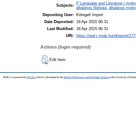
P Language and Literature / nyelv
Subjects:
általános filológia, általános nyel
Depositing User:
Kötegelt Import
Date Deposited:
18 Apr 2015 06:31
Last Modified:
18 Apr 2015 06:31
URI:
https://real-j.mtak.hu/id/eprint/277
Actions (login required)
Edit Item
REAL-J is powered by
EPrints 3
which is developed by the
School of Electronics and Computer Science
at the University of Sout