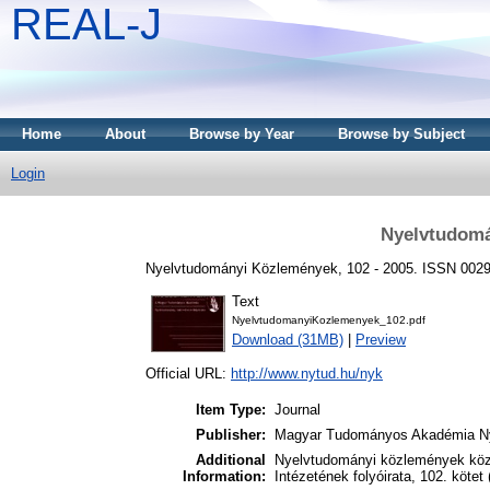
REAL-J
Home
About
Browse by Year
Browse by Subject
Login
Nyelvtudomá
Nyelvtudományi Közlemények, 102 - 2005. ISSN 002
Text
NyelvtudomanyiKozlemenyek_102.pdf
Download (31MB)
|
Preview
Official URL:
http://www.nytud.hu/nyk
Item Type:
Journal
Publisher:
Magyar Tudományos Akadémia Ny
Additional
Nyelvtudományi közlemények kö
Information:
Intézetének folyóirata, 102. kötet