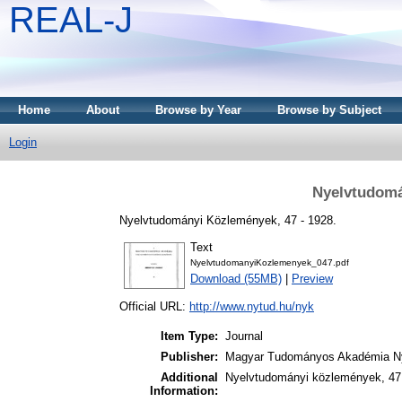
REAL-J
Home
About
Browse by Year
Browse by Subject
Login
Nyelvtudomá
Nyelvtudományi Közlemények, 47 - 1928.
Text
NyelvtudomanyiKozlemenyek_047.pdf
Download (55MB)
|
Preview
Official URL:
http://www.nytud.hu/nyk
Item Type:
Journal
Publisher:
Magyar Tudományos Akadémia Ny
Additional
Nyelvtudományi közlemények, 47.
Information: