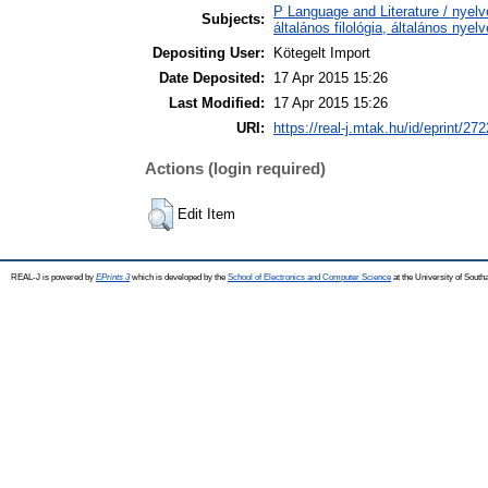
P Language and Literature / nyelv
Subjects:
általános filológia, általános nyel
Depositing User:
Kötegelt Import
Date Deposited:
17 Apr 2015 15:26
Last Modified:
17 Apr 2015 15:26
URI:
https://real-j.mtak.hu/id/eprint/272
Actions (login required)
Edit Item
REAL-J is powered by
EPrints 3
which is developed by the
School of Electronics and Computer Science
at the University of Sout