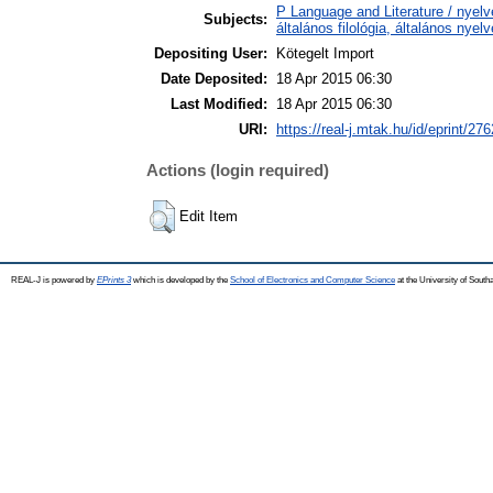
P Language and Literature / nyelv
Subjects:
általános filológia, általános nyel
Depositing User:
Kötegelt Import
Date Deposited:
18 Apr 2015 06:30
Last Modified:
18 Apr 2015 06:30
URI:
https://real-j.mtak.hu/id/eprint/276
Actions (login required)
Edit Item
REAL-J is powered by
EPrints 3
which is developed by the
School of Electronics and Computer Science
at the University of Sout