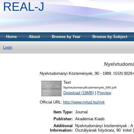
REAL-J
Home
About
Browse by Year
Browse by Subject
Login
Nyelvtudomá
Nyelvtudományi Közlemények, 90 - 1989. ISSN 0029
Text
NyelvtudomanyiKozlemenyek_090.pdf
Download (19MB)
|
Preview
Official URL:
http://www.nytud.hu/nyk
Item Type:
Journal
Publisher:
Akadémiai Kiadó
Additional
Nyelvtudományi közlemények : A
Information:
Osztályának folyóirata, 90. kötet 