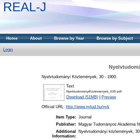
REAL-J
Home
About
Browse by Year
Browse by Subject
Login
Nyelvtudomá
Nyelvtudományi Közlemények, 30 - 1900.
Text
NyelvtudomanyiKozlemenyek_030.pdf
Download (51MB)
|
Preview
Official URL:
http://www.nytud.hu/nyk
Item Type:
Journal
Publisher:
Magyar Tudományos Akadémia Ny
Additional
Nyelvtudományi közlemények, 30.
Information: