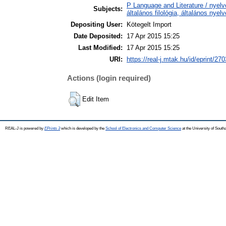
P Language and Literature / nyelv
Subjects:
általános filológia, általános nyel
Depositing User:
Kötegelt Import
Date Deposited:
17 Apr 2015 15:25
Last Modified:
17 Apr 2015 15:25
URI:
https://real-j.mtak.hu/id/eprint/270
Actions (login required)
Edit Item
REAL-J is powered by
EPrints 3
which is developed by the
School of Electronics and Computer Science
at the University of Sout