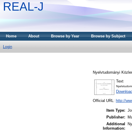
REAL-J
Home
About
Browse by Year
Browse by Subject
Login
Nyelvtudományi Közle
Text
Nyelvtudom
Downloa
Official URL:
http://ww
Item Type:
Jo
Publisher:
Ma
Additional
Ny
Information: