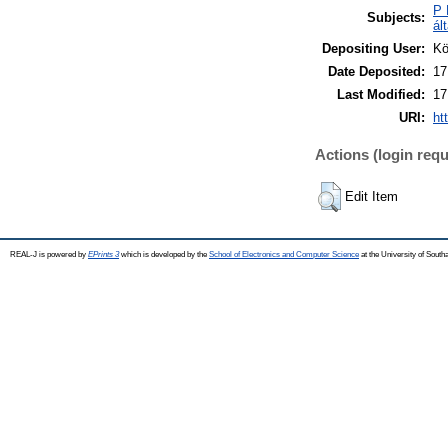
P 
Subjects:
ál
Depositing User:
Kö
Date Deposited:
17
Last Modified:
17
URI:
ht
Actions (login requ
Edit Item
REAL-J is powered by
EPrints 3
which is developed by the
School of Electronics and Computer Science
at the University of Sout