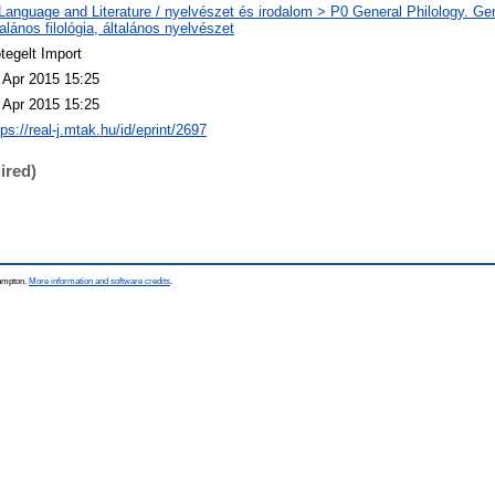
Language and Literature / nyelvészet és irodalom > P0 General Philology. Gene
talános filológia, általános nyelvészet
tegelt Import
 Apr 2015 15:25
 Apr 2015 15:25
tps://real-j.mtak.hu/id/eprint/2697
ired)
hampton.
More information and software credits
.