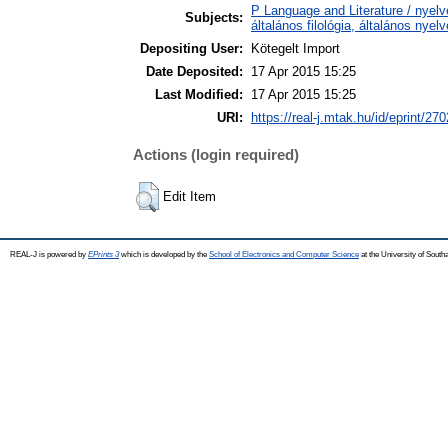
P Language and Literature / nyelv
Subjects:
általános filológia, általános nyel
Depositing User:
Kötegelt Import
Date Deposited:
17 Apr 2015 15:25
Last Modified:
17 Apr 2015 15:25
URI:
https://real-j.mtak.hu/id/eprint/270
Actions (login required)
Edit Item
REAL-J is powered by
EPrints 3
which is developed by the
School of Electronics and Computer Science
at the University of Sout