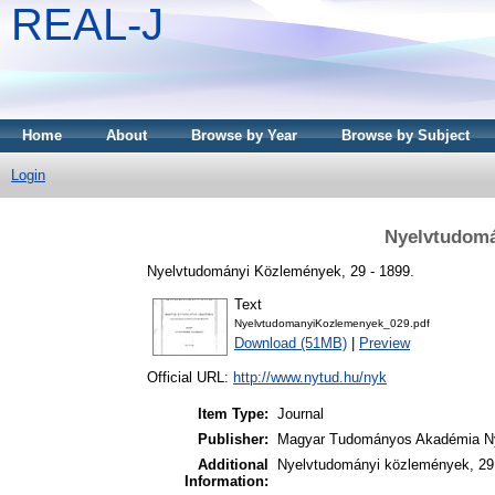
REAL-J
Home
About
Browse by Year
Browse by Subject
Login
Nyelvtudomá
Nyelvtudományi Közlemények, 29 - 1899.
Text
NyelvtudomanyiKozlemenyek_029.pdf
Download (51MB)
|
Preview
Official URL:
http://www.nytud.hu/nyk
Item Type:
Journal
Publisher:
Magyar Tudományos Akadémia Ny
Additional
Nyelvtudományi közlemények, 29.
Information: