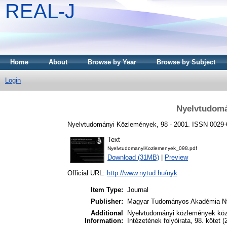
REAL-J
Home
About
Browse by Year
Browse by Subject
Login
Nyelvtudomá
Nyelvtudományi Közlemények, 98 - 2001. ISSN 0029
Text
NyelvtudomanyiKozlemenyek_098.pdf
Download (31MB)
|
Preview
Official URL:
http://www.nytud.hu/nyk
Item Type:
Journal
Publisher:
Magyar Tudományos Akadémia Ny
Additional
Nyelvtudományi közlemények kö
Information:
Intézetének folyóirata, 98. kötet (