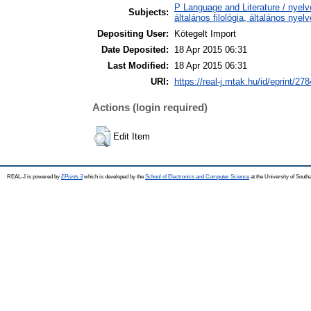
P Language and Literature / nyelv
Subjects:
általános filológia, általános nyel
Depositing User:
Kötegelt Import
Date Deposited:
18 Apr 2015 06:31
Last Modified:
18 Apr 2015 06:31
URI:
https://real-j.mtak.hu/id/eprint/278
Actions (login required)
Edit Item
REAL-J is powered by
EPrints 3
which is developed by the
School of Electronics and Computer Science
at the University of Sout