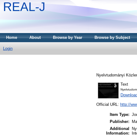
REAL-J
Home
About
Browse by Year
Browse by Subject
Login
Nyelvtudományi Közle
Text
Nyelvtudom
Downloa
Official URL:
http://ww
Item Type:
Jo
Publisher:
Ma
Additional
Ny
Information:
In