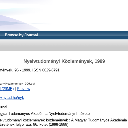
Browse by Journal
Nyelvtudományi Közlemények, 1999
mények, 96 - 1999. ISSN 0029-6791
anyiKozlemenyek_096.pdf
d (29MB)
|
Preview
w.nytud.hu/nyk
urnal
gyar Tudományos Akadémia Nyelvtudományi Intézete
elvtudományi közlemények közlemények : A Magyar Tudományos Akadémia 
tézetének folyóirata, 96. kötet (1998-1999)