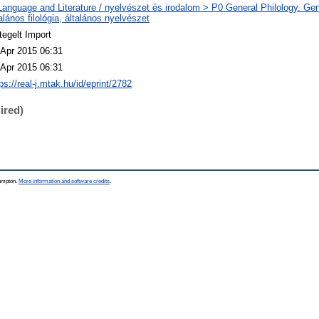
Language and Literature / nyelvészet és irodalom > P0 General Philology. Gene
alános filológia, általános nyelvészet
tegelt Import
 Apr 2015 06:31
 Apr 2015 06:31
ps://real-j.mtak.hu/id/eprint/2782
ired)
hampton.
More information and software credits
.