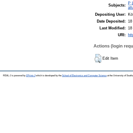
P 
Subjects:
ált
Depositing User:
Kö
Date Deposited:
18
Last Modified:
18
URI:
htt
Actions (login requ
Edit Item
REAL-J is powered by
EPrints 3
which is developed by the
School of Electronics and Computer Science
at the University of Sout