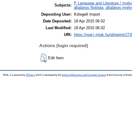
P Language and Literature / nyelv
Subjects:
általános filológia, általános nyel
Depositing User:
Kötegelt Import
Date Deposited:
18 Apr 2015 06:02
Last Modified:
18 Apr 2015 06:02
URI:
https://real-j.mtak.hu/id/eprint/273
Actions (login required)
Edit Item
REAL-J is powered by
EPrints 3
which is developed by the
School of Electronics and Computer Science
at the University of Sout