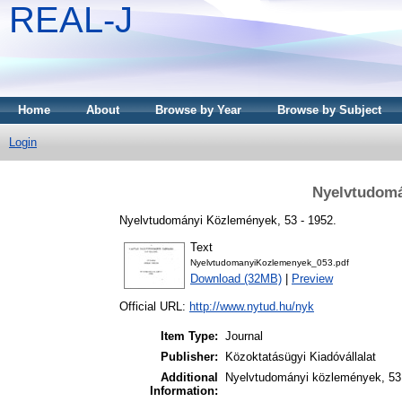
REAL-J
Home
About
Browse by Year
Browse by Subject
Login
Nyelvtudomá
Nyelvtudományi Közlemények, 53 - 1952.
Text
NyelvtudomanyiKozlemenyek_053.pdf
Download (32MB)
|
Preview
Official URL:
http://www.nytud.hu/nyk
Item Type:
Journal
Publisher:
Közoktatásügyi Kiadóvállalat
Additional
Nyelvtudományi közlemények, 53.
Information: