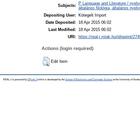
P Language and Literature / nyelv
Subjects:
általános filológia, általános nyel
Depositing User:
Kötegelt Import
Date Deposited:
18 Apr 2015 06:02
Last Modified:
18 Apr 2015 06:02
URI:
https://real-j.mtak.hu/id/eprint/274
Actions (login required)
Edit Item
REAL-J is powered by
EPrints 3
which is developed by the
School of Electronics and Computer Science
at the University of Sout