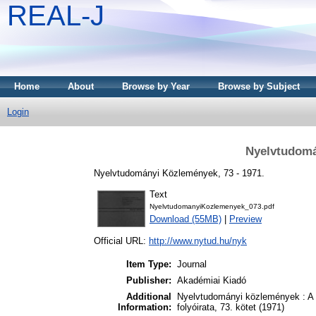
REAL-J
Home
About
Browse by Year
Browse by Subject
Login
Nyelvtudomá
Nyelvtudományi Közlemények, 73 - 1971.
Text
NyelvtudomanyiKozlemenyek_073.pdf
Download (55MB)
|
Preview
Official URL:
http://www.nytud.hu/nyk
Item Type:
Journal
Publisher:
Akadémiai Kiadó
Additional
Nyelvtudományi közlemények : A
Information:
folyóirata, 73. kötet (1971)