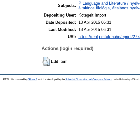
P Language and Literature / nyelv
Subjects:
általános filológia, általános nyel
Depositing User:
Kötegelt Import
Date Deposited:
18 Apr 2015 06:31
Last Modified:
18 Apr 2015 06:31
URI:
https://real-j.mtak.hu/id/eprint/277
Actions (login required)
Edit Item
REAL-J is powered by
EPrints 3
which is developed by the
School of Electronics and Computer Science
at the University of Sout