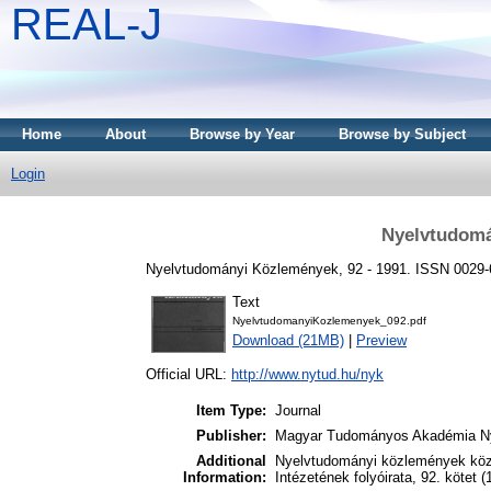
REAL-J
Home
About
Browse by Year
Browse by Subject
Login
Nyelvtudomá
Nyelvtudományi Közlemények, 92 - 1991. ISSN 0029
Text
NyelvtudomanyiKozlemenyek_092.pdf
Download (21MB)
|
Preview
Official URL:
http://www.nytud.hu/nyk
Item Type:
Journal
Publisher:
Magyar Tudományos Akadémia Ny
Additional
Nyelvtudományi közlemények kö
Information:
Intézetének folyóirata, 92. kötet (