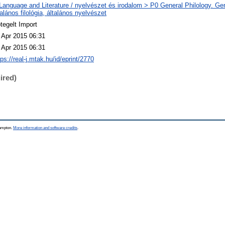
Language and Literature / nyelvészet és irodalom > P0 General Philology. Gene
talános filológia, általános nyelvészet
tegelt Import
 Apr 2015 06:31
 Apr 2015 06:31
tps://real-j.mtak.hu/id/eprint/2770
ired)
hampton.
More information and software credits
.