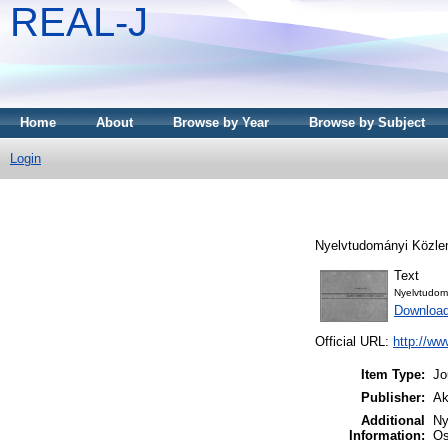
REAL-J
Home
About
Browse by Year
Browse by Subject
Login
Nyelvtudományi Közle
Text
Nyelvtudom
Downloa
Official URL:
http://ww
Item Type:
Jo
Publisher:
Ak
Additional
Ny
Information:
Os