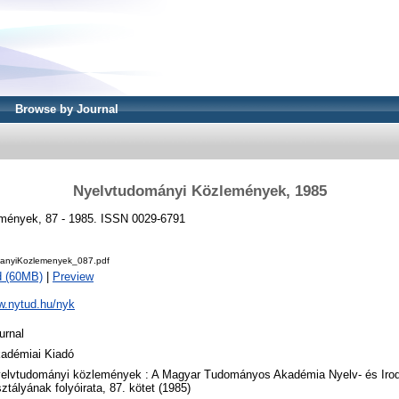
Browse by Journal
Nyelvtudományi Közlemények, 1985
mények, 87 - 1985. ISSN 0029-6791
anyiKozlemenyek_087.pdf
d (60MB)
|
Preview
w.nytud.hu/nyk
urnal
adémiai Kiadó
elvtudományi közlemények : A Magyar Tudományos Akadémia Nyelv- és Ir
ztályának folyóirata, 87. kötet (1985)