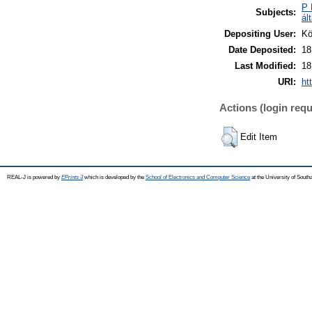
P 
Subjects:
ál
Depositing User:
Kö
Date Deposited:
18
Last Modified:
18
URI:
ht
Actions (login requ
Edit Item
REAL-J is powered by
EPrints 3
which is developed by the
School of Electronics and Computer Science
at the University of Sout