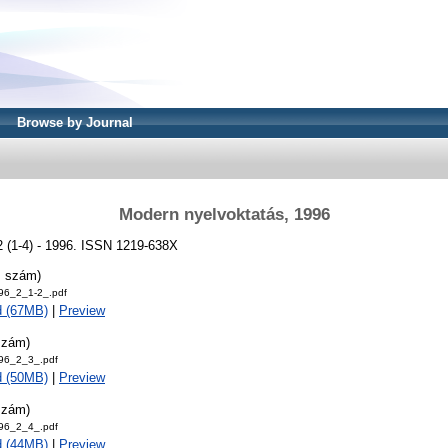
Browse by Journal
Modern nyelvoktatás, 1996
2 (1-4) - 1996. ISSN 1219-638X
. szám)
6_2_1-2_.pdf
d (67MB)
|
Preview
szám)
6_2_3_.pdf
d (50MB)
|
Preview
szám)
6_2_4_.pdf
d (44MB)
|
Preview