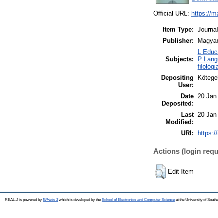
Official URL:
https://
Item Type:
Journal
Publisher:
Magyar
L Educa
Subjects:
P Langu
filológ
Depositing
Kötegel
User:
Date
20 Jan
Deposited:
Last
20 Jan
Modified:
URI:
https:/
Actions (login requ
Edit Item
REAL-J is powered by
EPrints 3
which is developed by the
School of Electronics and Computer Science
at the University of Sout