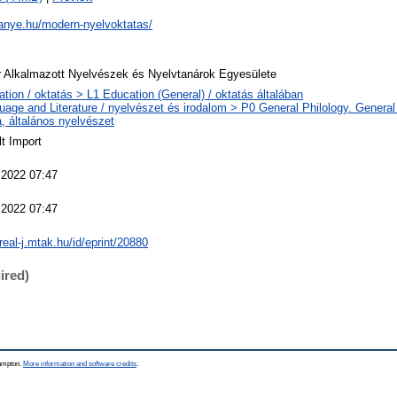
manye.hu/modern-nyelvoktatas/
 Alkalmazott Nyelvészek és Nyelvtanárok Egyesülete
tion / oktatás > L1 Education (General) / oktatás általában
age and Literature / nyelvészet és irodalom > P0 General Philology. General L
ia, általános nyelvészet
t Import
 2022 07:47
 2022 07:47
/real-j.mtak.hu/id/eprint/20880
ired)
hampton.
More information and software credits
.