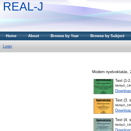
REAL-J
Home
About
Browse by Year
Browse by Subject
Login
Modern nyelvoktatás, 
Text (1-2
MoNyO_199
Downloa
Text (3. 
MoNyO_199
Downloa
Text (4. 
MoNyO_199
Downloa