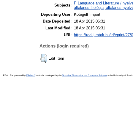
P Language and Literature / nyelv
Subjects:
általános filológia, általános nyel
Depositing User:
Kötegelt Import
Date Deposited:
18 Apr 2015 06:31
Last Modified:
18 Apr 2015 06:31
URI:
https://real-j.mtak.hu/id/eprint/278
Actions (login required)
Edit Item
REAL-J is powered by
EPrints 3
which is developed by the
School of Electronics and Computer Science
at the University of Sout