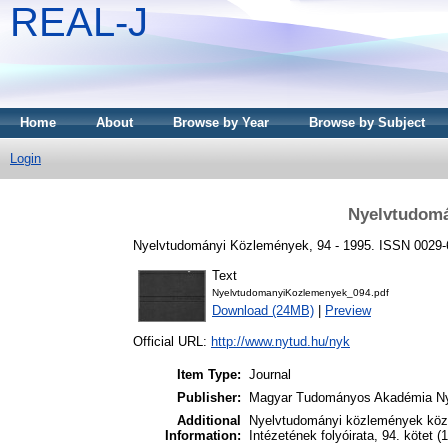
REAL-J
Home
About
Browse by Year
Browse by Subject
Login
Nyelvtudomá
Nyelvtudományi Közlemények, 94 - 1995. ISSN 0029
Text
NyelvtudomanyiKozlemenyek_094.pdf
Download (24MB)
|
Preview
Official URL:
http://www.nytud.hu/nyk
Item Type:
Journal
Publisher:
Magyar Tudományos Akadémia Nye
Additional
Nyelvtudományi közlemények kö
Information:
Intézetének folyóirata, 94. kötet 