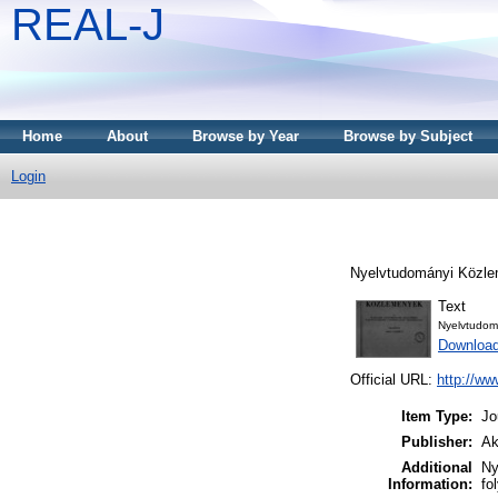
REAL-J
Home
About
Browse by Year
Browse by Subject
Login
Nyelvtudományi Közle
Text
Nyelvtudom
Downloa
Official URL:
http://ww
Item Type:
Jo
Publisher:
Ak
Additional
Ny
Information:
fo