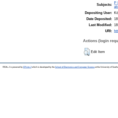
P 
Subjects:
ál
Depositing User:
Kö
Date Deposited:
18
Last Modified:
18
URI:
ht
Actions (login requ
Edit Item
REAL-J is powered by
EPrints 3
which is developed by the
School of Electronics and Computer Science
at the University of Sout