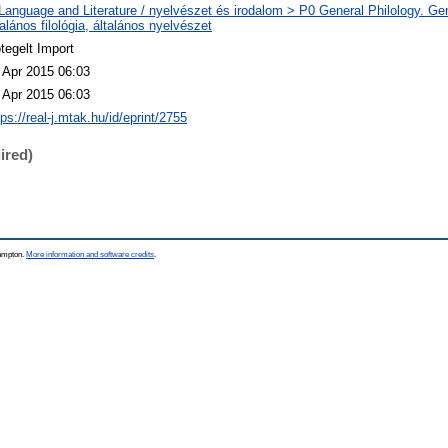
Language and Literature / nyelvészet és irodalom > P0 General Philology. Gene
talános filológia, általános nyelvészet
tegelt Import
 Apr 2015 06:03
 Apr 2015 06:03
tps://real-j.mtak.hu/id/eprint/2755
ired)
hampton.
More information and software credits
.