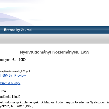
Browse by Journal
Nyelvtudományi Közlemények, 1959
mények, 61 - 1959.
anyiKozlemenyek_061.pdf
d (55MB)
|
Preview
w.nytud.hu/nyk
urnal
adémiai Kiadó
elvtudományi közlemények : A Magyar Tudományos Akadémia Nyelvtudomán
lyóirata, 61. kötet (1959)