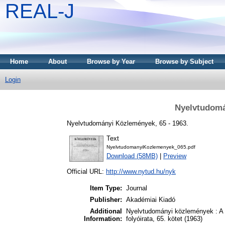
REAL-J
Home
About
Browse by Year
Browse by Subject
Login
Nyelvtudomá
Nyelvtudományi Közlemények, 65 - 1963.
Text
NyelvtudomanyiKozlemenyek_065.pdf
Download (58MB)
|
Preview
Official URL:
http://www.nytud.hu/nyk
Item Type:
Journal
Publisher:
Akadémiai Kiadó
Additional
Nyelvtudományi közlemények : A
Information:
folyóirata, 65. kötet (1963)