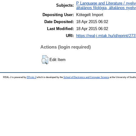
P Language and Literature / nyelv
Subjects:
általános filológia, általános nyel
Depositing User:
Kötegelt Import
Date Deposited:
18 Apr 2015 06:02
Last Modified:
18 Apr 2015 06:02
URI:
https://real-j.mtak.hu/id/eprint/273
Actions (login required)
Edit Item
REAL-J is powered by
EPrints 3
which is developed by the
School of Electronics and Computer Science
at the University of Sout