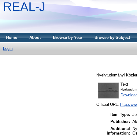
REAL-J
Home
About
Browse by Year
Browse by Subject
Login
Nyelvtudományi Közle
Text
Nyelvtudom
Downloa
Official URL:
http://ww
Item Type:
Jo
Publisher:
Ak
Additional
Ny
Information:
Os