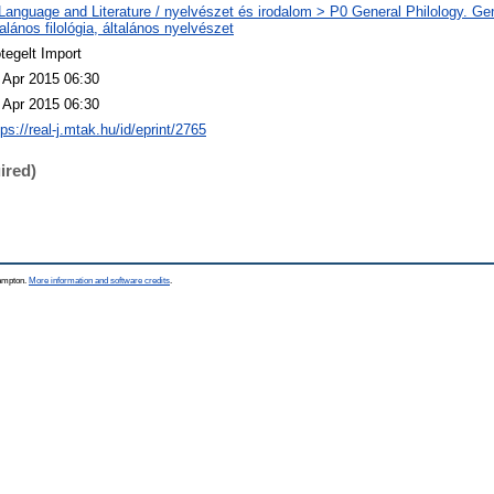
Language and Literature / nyelvészet és irodalom > P0 General Philology. Gene
talános filológia, általános nyelvészet
tegelt Import
 Apr 2015 06:30
 Apr 2015 06:30
tps://real-j.mtak.hu/id/eprint/2765
ired)
hampton.
More information and software credits
.