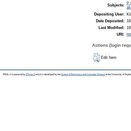
P 
Subjects:
ál
Depositing User:
Kö
Date Deposited:
18
Last Modified:
18
URI:
ht
Actions (login requ
Edit Item
REAL-J is powered by
EPrints 3
which is developed by the
School of Electronics and Computer Science
at the University of Sout