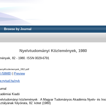
Browse by Journal
Nyelvtudományi Közlemények, 1980
mények, 82 - 1980. ISSN 0029-6791
anyiKozlemenyek_082.pdf
d (58MB)
|
Preview
w.nytud.hu/nyk
urnal
adémiai Kiadó
elvtudományi közlemények : A Magyar Tudományos Akadémia Nyelv- és Ir
ztályának folyóirata, 82. kötet (1980)