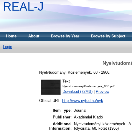
REAL-J
Home
About
Browse by Year
Browse by Subject
Login
Nyelvtudomá
Nyelvtudományi Közlemények, 68 - 1966.
Text
NyelvtudomanyiKozlemenyek_068.pdf
Download (72MB)
|
Preview
Official URL:
http://www.nytud.hu/nyk
Item Type:
Journal
Publisher:
Akadémiai Kiadó
Additional
Nyelvtudományi közlemények : A
Information:
folyóirata, 68. kötet (1966)