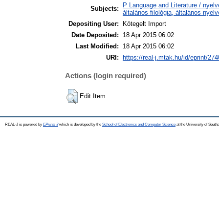
P Language and Literature / nyelv
Subjects:
általános filológia, általános nyel
Depositing User:
Kötegelt Import
Date Deposited:
18 Apr 2015 06:02
Last Modified:
18 Apr 2015 06:02
URI:
https://real-j.mtak.hu/id/eprint/274
Actions (login required)
Edit Item
REAL-J is powered by
EPrints 3
which is developed by the
School of Electronics and Computer Science
at the University of Sout