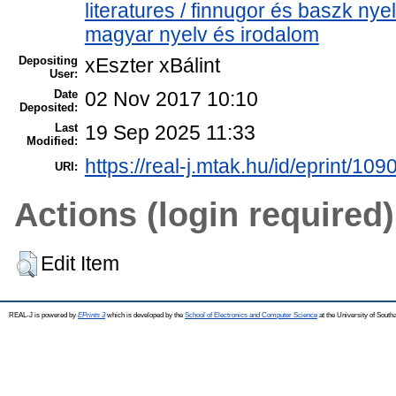
literatures / finnugor és baszk ny
magyar nyelv és irodalom
Depositing
xEszter xBálint
User:
Date
02 Nov 2017 10:10
Deposited:
Last
19 Sep 2025 11:33
Modified:
https://real-j.mtak.hu/id/eprint/109
URI:
Actions (login required)
Edit Item
REAL-J is powered by
EPrints 3
which is developed by the
School of Electronics and Computer Science
at the University of Sout