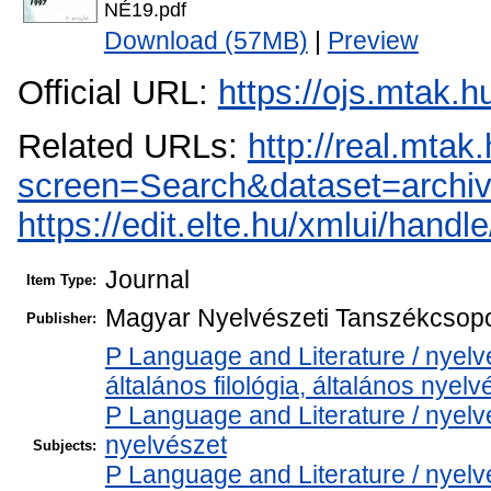
NÉ19.pdf
Download (57MB)
|
Preview
Official URL:
https://ojs.mtak.h
Related URLs:
http://real.mta
screen=Search&dataset=arch
https://edit.elte.hu/xmlui/handl
Journal
Item Type:
Magyar Nyelvészeti Tanszékcsop
Publisher:
P Language and Literature / nyelvé
általános filológia, általános nyelv
P Language and Literature / nyelvés
nyelvészet
Subjects:
P Language and Literature / nyel