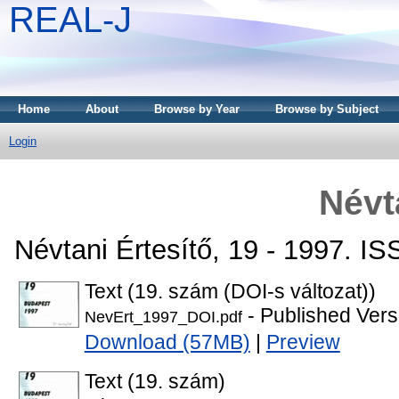
REAL-J
Home
About
Browse by Year
Browse by Subject
Login
Névt
Névtani Értesítő, 19 - 1997. I
Text (19. szám (DOI-s változat))
- Published Vers
NevErt_1997_DOI.pdf
Download (57MB)
|
Preview
Text (19. szám)