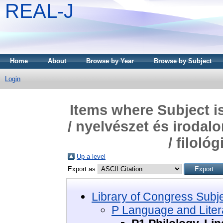
REAL-J
Home
About
Browse by Year
Browse by Subject
Login
Items where Subject i
/ nyelvészet és irodal
/ filoló
Up a level
Export as
Library of Congress Subj
P Language and Litera