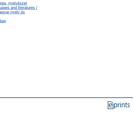
ógia, nyelvészet
ages and literatures /
agyar nyelv és
ában