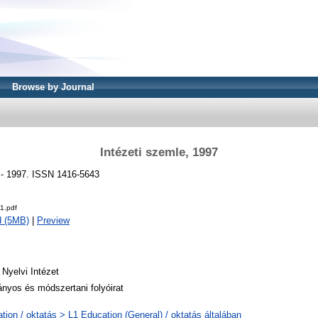
Browse by Journal
Intézeti szemle, 1997
) - 1997. ISSN 1416-5643
1.pdf
d (5MB)
|
Preview
Nyelvi Intézet
yos és módszertani folyóirat
tion / oktatás > L1 Education (General) / oktatás általában