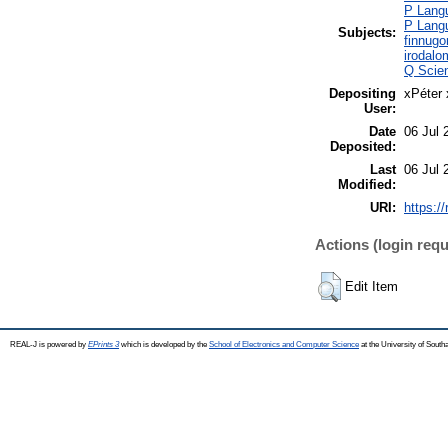
P Langu
P Langu
Subjects:
finnugo
irodalo
Q Scien
Depositing
xPéter 
User:
Date
06 Jul 
Deposited:
Last
06 Jul 
Modified:
URI:
https://
Actions (login requ
Edit Item
REAL-J is powered by
EPrints 3
which is developed by the
School of Electronics and Computer Science
at the University of Sout