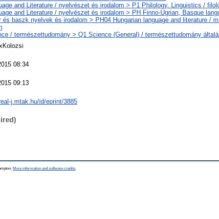
age and Literature / nyelvészet és irodalom > P1 Philology. Linguistics / filol
age and Literature / nyelvészet és irodalom > PH Finno-Ugrian, Basque langu
r és baszk nyelvek és irodalom > PH04 Hungarian language and literature / m
m
ce / természettudomány > Q1 Science (General) / természettudomány által
xKolozsi
2015 08:34
2015 09:13
real-j.mtak.hu/id/eprint/3885
ired)
hampton.
More information and software credits
.