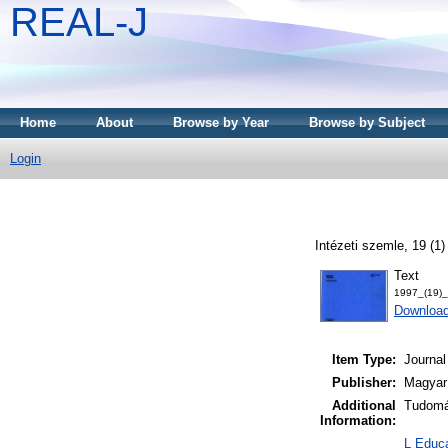
REAL-J
Home
About
Browse by Year
Browse by Subject
Login
Intézeti szemle, 19 (1
Text
1997_(19)_
Downloa
Item Type:
Journal
Publisher:
Magyar 
Additional
Tudomán
Information:
L Educa