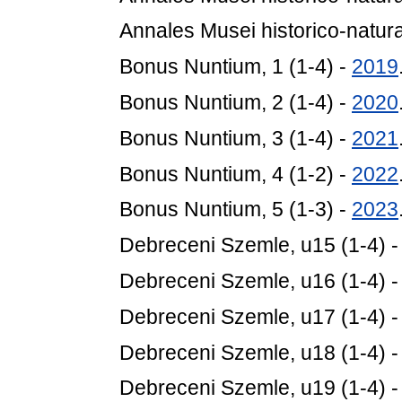
Annales Musei historico-natura
Bonus Nuntium, 1 (1-4) -
2019
Bonus Nuntium, 2 (1-4) -
2020
Bonus Nuntium, 3 (1-4) -
2021
Bonus Nuntium, 4 (1-2) -
2022
Bonus Nuntium, 5 (1-3) -
2023
Debreceni Szemle, u15 (1-4) 
Debreceni Szemle, u16 (1-4) 
Debreceni Szemle, u17 (1-4) 
Debreceni Szemle, u18 (1-4) 
Debreceni Szemle, u19 (1-4) 