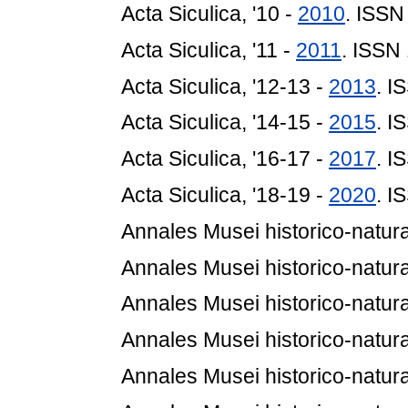
Acta Siculica, '10 -
2010
. ISSN
Acta Siculica, '11 -
2011
. ISSN
Acta Siculica, '12-13 -
2013
. I
Acta Siculica, '14-15 -
2015
. I
Acta Siculica, '16-17 -
2017
. I
Acta Siculica, '18-19 -
2020
. I
Annales Musei historico-natural
Annales Musei historico-natural
Annales Musei historico-natural
Annales Musei historico-natural
Annales Musei historico-natural