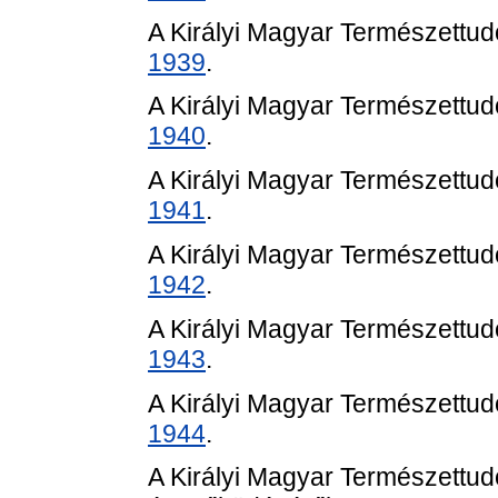
A Királyi Magyar Természettu
1939
.
A Királyi Magyar Természettu
1940
.
A Királyi Magyar Természettu
1941
.
A Királyi Magyar Természettu
1942
.
A Királyi Magyar Természettu
1943
.
A Királyi Magyar Természettu
1944
.
A Királyi Magyar Természettudo