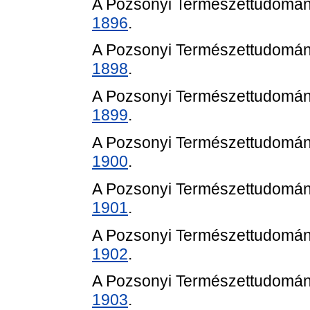
A Pozsonyi Természettudomány
1896
.
A Pozsonyi Természettudomány
1898
.
A Pozsonyi Természettudomány
1899
.
A Pozsonyi Természettudomány
1900
.
A Pozsonyi Természettudomány
1901
.
A Pozsonyi Természettudomány
1902
.
A Pozsonyi Természettudomány
1903
.