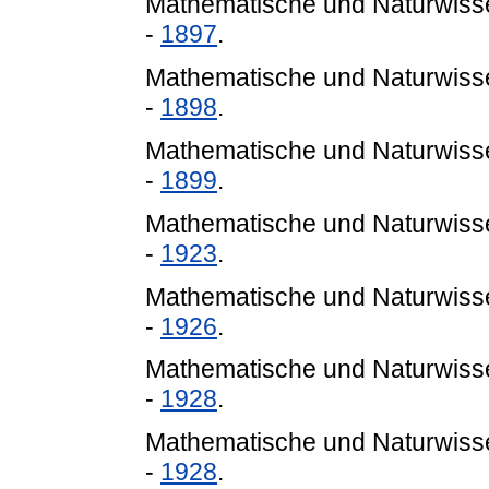
Mathematische und Naturwisse
-
1897
.
Mathematische und Naturwisse
-
1898
.
Mathematische und Naturwisse
-
1899
.
Mathematische und Naturwisse
-
1923
.
Mathematische und Naturwisse
-
1926
.
Mathematische und Naturwisse
-
1928
.
Mathematische und Naturwisse
-
1928
.