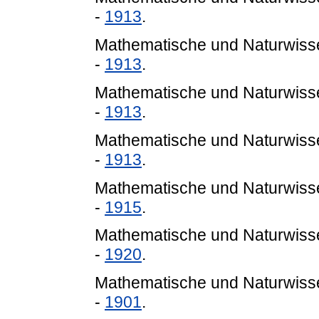
-
1913
.
Mathematische und Naturwisse
-
1913
.
Mathematische und Naturwisse
-
1913
.
Mathematische und Naturwisse
-
1913
.
Mathematische und Naturwisse
-
1915
.
Mathematische und Naturwisse
-
1920
.
Mathematische und Naturwisse
-
1901
.