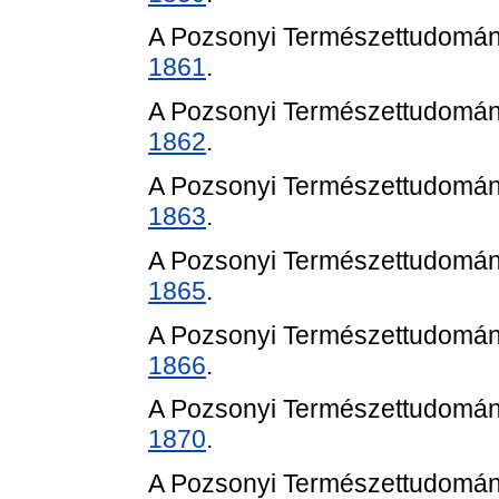
A Pozsonyi Természettudomány
1861
.
A Pozsonyi Természettudomány
1862
.
A Pozsonyi Természettudomány
1863
.
A Pozsonyi Természettudomány
1865
.
A Pozsonyi Természettudomány
1866
.
A Pozsonyi Természettudomány
1870
.
A Pozsonyi Természettudomány