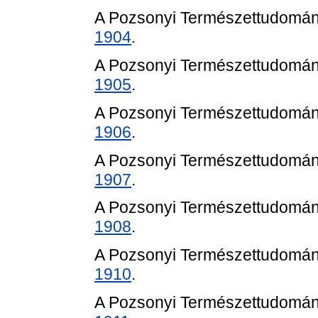
A Pozsonyi Természettudomány
1904
.
A Pozsonyi Természettudomány
1905
.
A Pozsonyi Természettudomány
1906
.
A Pozsonyi Természettudomány
1907
.
A Pozsonyi Természettudomány
1908
.
A Pozsonyi Természettudomány
1910
.
A Pozsonyi Természettudomány