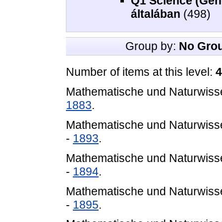
Q1 Science (Gen
általában
(498)
Group by:
No Gro
Number of items at this level:
4
Mathematische und Naturwissen
1883
.
Mathematische und Naturwisse
-
1893
.
Mathematische und Naturwisse
-
1894
.
Mathematische und Naturwisse
-
1895
.