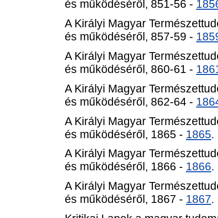
és működéséről, 851-56 -
185
A Királyi Magyar Természettudo
és működéséről, 857-59 -
185
A Királyi Magyar Természettudo
és működéséről, 860-61 -
186
A Királyi Magyar Természettudo
és működéséről, 862-64 -
186
A Királyi Magyar Természettudo
és működéséről, 1865 -
1865
.
A Királyi Magyar Természettudo
és működéséről, 1866 -
1866
.
A Királyi Magyar Természettudo
és működéséről, 1867 -
1867
.