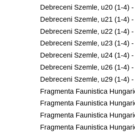
Debreceni Szemle, u20 (1-4) 
Debreceni Szemle, u21 (1-4) 
Debreceni Szemle, u22 (1-4) 
Debreceni Szemle, u23 (1-4) 
Debreceni Szemle, u24 (1-4) 
Debreceni Szemle, u26 (1-4) 
Debreceni Szemle, u29 (1-4) 
Fragmenta Faunistica Hungari
Fragmenta Faunistica Hungari
Fragmenta Faunistica Hungari
Fragmenta Faunistica Hungari