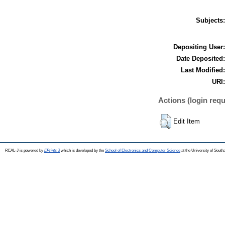
Subjects:
Depositing User:
Date Deposited:
Last Modified:
URI:
Actions (login requ
Edit Item
REAL-J is powered by
EPrints 3
which is developed by the
School of Electronics and Computer Science
at the University of Sout