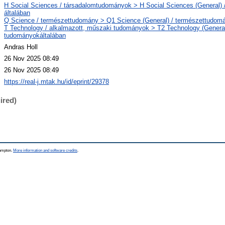
H Social Sciences / társadalomtudományok > H Social Sciences (General)
általában
Q Science / természettudomány > Q1 Science (General) / természettudomá
T Technology / alkalmazott, műszaki tudományok > T2 Technology (General
tudományokáltalában
Andras Holl
26 Nov 2025 08:49
26 Nov 2025 08:49
https://real-j.mtak.hu/id/eprint/29378
ired)
hampton.
More information and software credits
.