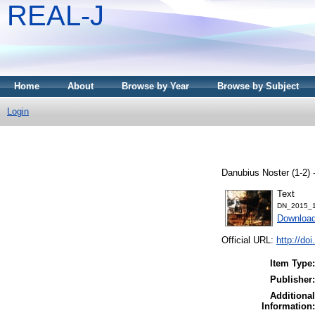
REAL-J
Home
About
Browse by Year
Browse by Subject
Login
Danubius Noster (1-2)
Text
DN_2015_1
Downloa
Official URL:
http://do
Item Type:
Publisher:
Additional
Information: