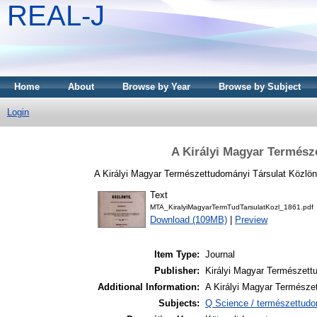
REAL-J
Home
About
Browse by Year
Browse by Subject
Login
A Királyi Magyar Termész
A Királyi Magyar Természettudományi Társulat Közlön
Text
MTA_KiralyiMagyarTermTudTarsulatKozl_1861.pdf
Download (109MB)
|
Preview
Item Type:
Journal
Publisher:
Királyi Magyar Természett
Additional Information:
A Királyi Magyar Természe
Subjects:
Q Science / természettudo