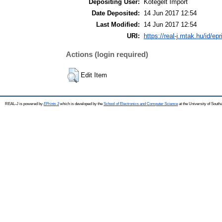
Depositing User:
Kötegelt Import
Date Deposited:
14 Jun 2017 12:54
Last Modified:
14 Jun 2017 12:54
URI:
https://real-j.mtak.hu/id/ep
Actions (login required)
Edit Item
REAL-J is powered by
EPrints 3
which is developed by the
School of Electronics and Computer Science
at the University of Sout