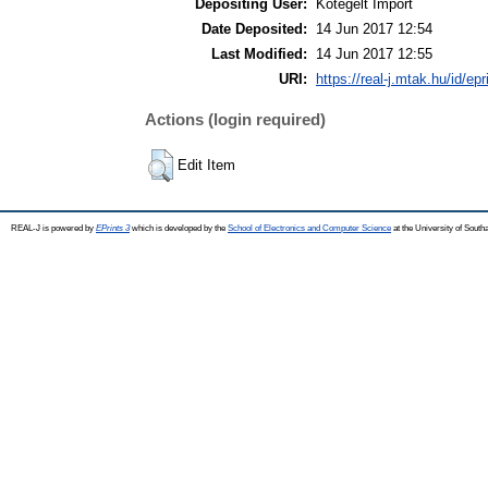
Depositing User:
Kötegelt Import
Date Deposited:
14 Jun 2017 12:54
Last Modified:
14 Jun 2017 12:55
URI:
https://real-j.mtak.hu/id/ep
Actions (login required)
Edit Item
REAL-J is powered by
EPrints 3
which is developed by the
School of Electronics and Computer Science
at the University of Sout