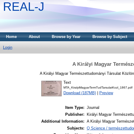
REAL-J
Home
About
Browse by Year
Browse by Subject
Login
A Királyi Magyar Termész
A Királyi Magyar Természettudományi Társulat Közlön
Text
MTA_KiralyiMagyarTermTudTarsulatKozl_1867.pdf
Download (187MB)
|
Preview
Item Type:
Journal
Publisher:
Királyi Magyar Természett
Additional Information:
A Királyi Magyar Természe
Subjects:
Q Science / természettudo