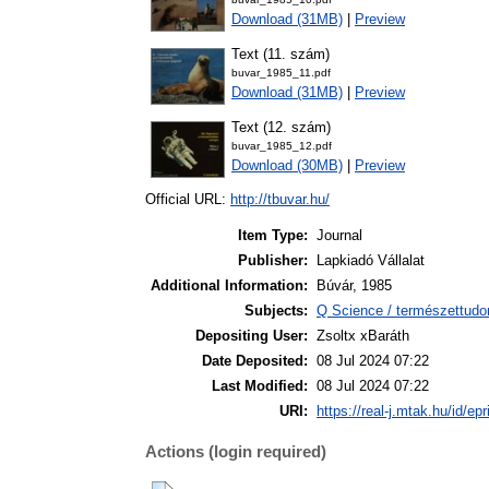
Download (31MB)
|
Preview
Text (11. szám)
buvar_1985_11.pdf
Download (31MB)
|
Preview
Text (12. szám)
buvar_1985_12.pdf
Download (30MB)
|
Preview
Official URL:
http://tbuvar.hu/
Item Type:
Journal
Publisher:
Lapkiadó Vállalat
Additional Information:
Búvár, 1985
Subjects:
Q Science / természettudo
Depositing User:
Zsoltx xBaráth
Date Deposited:
08 Jul 2024 07:22
Last Modified:
08 Jul 2024 07:22
URI:
https://real-j.mtak.hu/id/ep
Actions (login required)