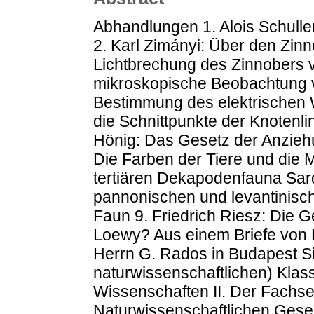
Abhandlungen 1. Alois Schulle
2. Karl Zimányi: Über den Zin
Lichtbrechung des Zinnobers v
mikroskopische Beobachtung 
Bestimmung des elektrischen W
die Schnittpunkte der Knotenl
Hönig: Das Gesetz der Anziehu
Die Farben der Tiere und die M
tertiären Dekapodenfauna Sard
pannonischen und levantinisc
Faun 9. Friedrich Riesz: Die 
Loewy? Aus einem Briefe von He
Herrn G. Rados in Budapest Sit
naturwissenschaftlichen) Kla
Wissenschaften II. Der Fachse
Naturwissenschaftlichen Gesell