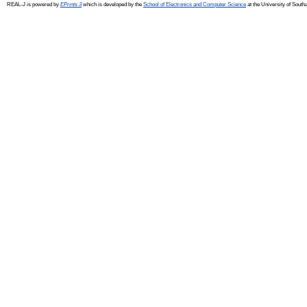
REAL-J is powered by
EPrints 3
which is developed by the
School of Electronics and Computer Science
at the University of Sout