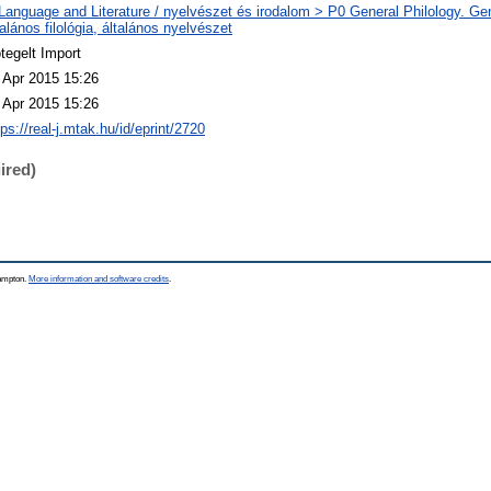
Language and Literature / nyelvészet és irodalom > P0 General Philology. Gene
talános filológia, általános nyelvészet
tegelt Import
 Apr 2015 15:26
 Apr 2015 15:26
tps://real-j.mtak.hu/id/eprint/2720
ired)
hampton.
More information and software credits
.