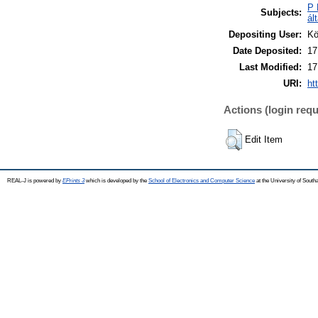
P 
Subjects:
ál
Depositing User:
Kö
Date Deposited:
17
Last Modified:
17
URI:
ht
Actions (login requ
Edit Item
REAL-J is powered by
EPrints 3
which is developed by the
School of Electronics and Computer Science
at the University of Sout