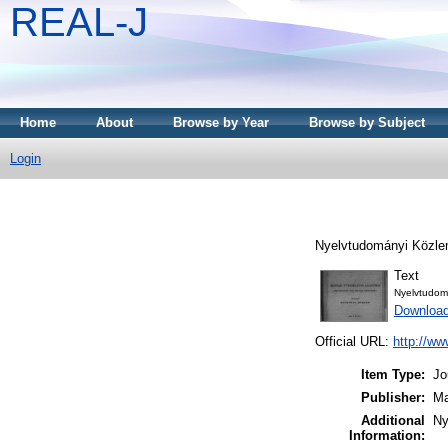
REAL-J
Home
About
Browse by Year
Browse by Subject
Login
Nyelvtudományi Közle
Text
Nyelvtudom
Downloa
Official URL:
http://ww
Item Type:
Jo
Publisher:
Ma
Additional
Ny
Information: